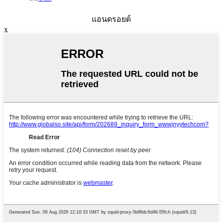
แอนดรอยด์
x