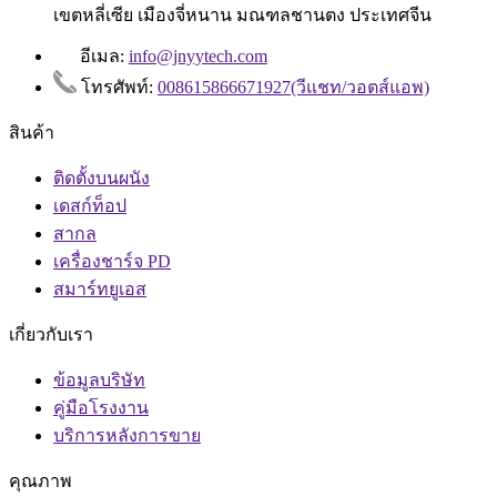
เขตหลี่เซีย เมืองจี่หนาน มณฑลชานตง ประเทศจีน
อีเมล:
info@jnyytech.com
โทรศัพท์:
008615866671927(วีแชท/วอตส์แอพ)
สินค้า
ติดตั้งบนผนัง
เดสก์ท็อป
สากล
เครื่องชาร์จ PD
สมาร์ทยูเอส
เกี่ยวกับเรา
ข้อมูลบริษัท
คู่มือโรงงาน
บริการหลังการขาย
คุณภาพ