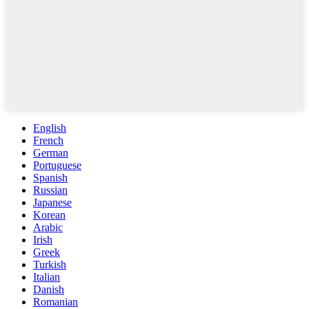
English
French
German
Portuguese
Spanish
Russian
Japanese
Korean
Arabic
Irish
Greek
Turkish
Italian
Danish
Romanian