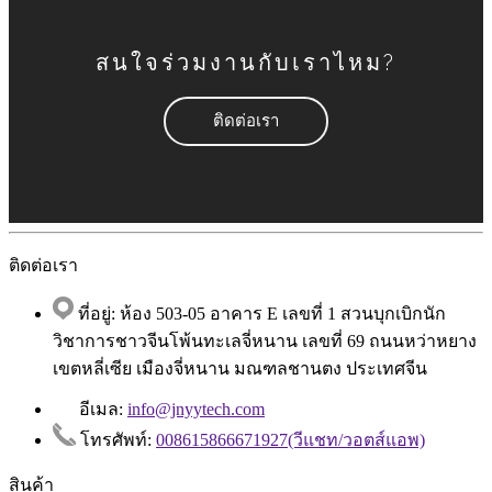
สนใจร่วมงานกับเราไหม?
ติดต่อเรา
ติดต่อเรา
ที่อยู่: ห้อง 503-05 อาคาร E เลขที่ 1 สวนบุกเบิกนัก
วิชาการชาวจีนโพ้นทะเลจี่หนาน เลขที่ 69 ถนนหว่าหยาง
เขตหลี่เซีย เมืองจี่หนาน มณฑลชานตง ประเทศจีน
อีเมล:
info@jnyytech.com
โทรศัพท์:
008615866671927(วีแชท/วอตส์แอพ)
สินค้า